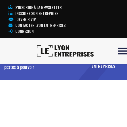
S'INSCRIRE À LA NEWSLETTER
INSCRIRE SON ENTREPRISE
DEVENIR VIP
CONTACTER LYON ENTREPRISES
CONNEXION
Accueil
L’Ordre des Experts-Comptables AuRA
TOUTE
communique auprès des jeunes sur ses 1000
L’ACTUALITÉ LYON
ENTREPRISES
postes à pourvoir