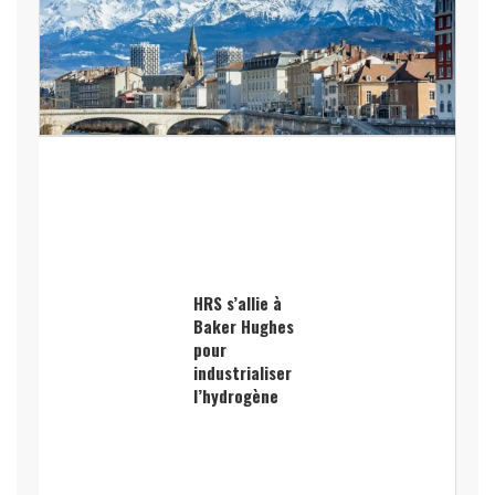
HRS s’allie à
Baker Hughes
pour
industrialiser
l’hydrogène