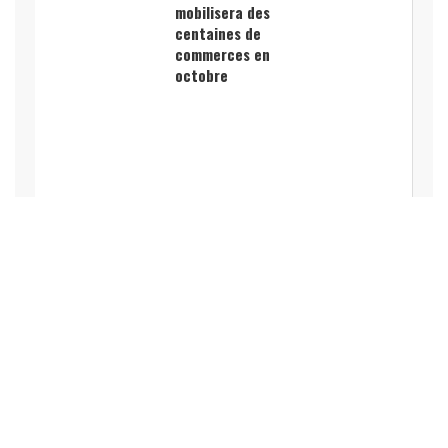
mobilisera des
centaines de
commerces en
octobre
Développez votre visibilité et votre
référencement Internet, mettez en
avant votre entreprise et créez du
trafic vers votre site web