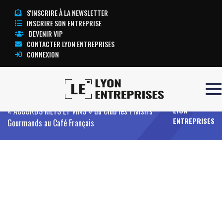
S'INSCRIRE À LA NEWSLETTER
INSCRIRE SON ENTREPRISE
DEVENIR VIP
CONTACTER LYON ENTREPRISES
CONNEXION
Accueil
Quand les mères lyonnaises rencontrent les
TOUTE
vignerons du Rhône ! C’était la 12ème soirée
L’ACTUALITÉ
« ACCORDS METS ET VINS » du Club les Plaisirs
LYON
ENTREPRISES
Gourmands au Café Français