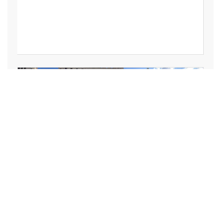
LOISIRS, VACANCES,
SPECTACLE, ART,
CULTURE, SPORT