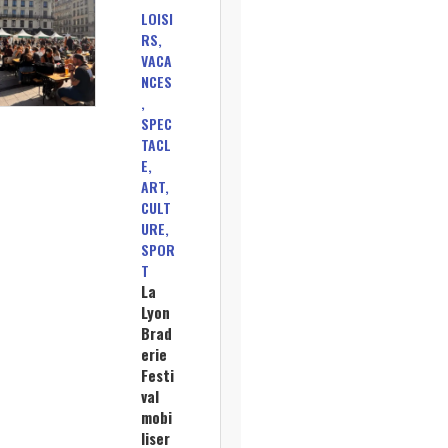
LOISI
RS,
VACA
NCES
,
SPEC
TACL
E,
ART,
CULT
URE,
SPOR
T
La
Lyon
Brad
erie
Festi
val
mobi
liser