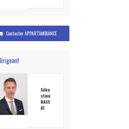
Contacter
APPART'AMBIANCE
dirigeant
Séba
stien
RASS
AT