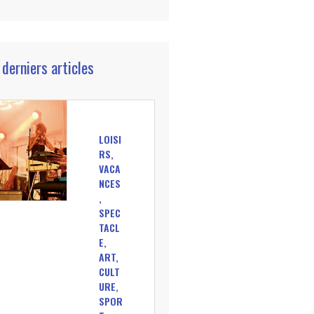
 derniers articles
LOISI
RS,
VACA
NCES
,
SPEC
TACL
E,
ART,
CULT
URE,
SPOR