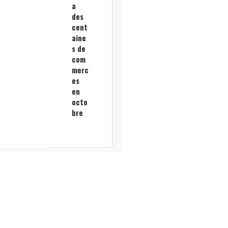
a
des
cent
aine
s de
com
merc
es
en
octo
bre
Gara
nce
Ricol
port