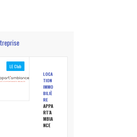
ntreprise
LE Club
LOCA
TION
IMMO
BILIÈ
RE
APPA
RT’A
MBIA
NCE