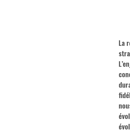
La r
str
L’en
conc
dura
fidé
nou
évo
évo