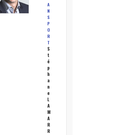
A
N
S
P
O
R
T
S
t
é
p
h
a
n
e
L
A
M
A
R
R