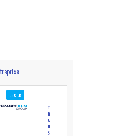
ntreprise
LE Club
T
R
A
N
S