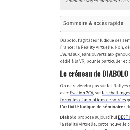
Emmenez vos collaborateurs à D
Sommaire & accès rapide
Diabolo, l’agitateur ludique des sé
France : la Réality Virtuelle. Non, 
Jeuns
aux jeans ouverts aux genoux.
dédié à la VR, pour le particulier et
Le créneau de DIABOLO :
On ne reviendra pas sur les Rallyes 
avec
Evasion 2CV
, sur
les challenges
formules d’animations de soirées
qu
l’activité ludique de séminaires
de
Diabolo
propose aujourd’hui
DEST
la réalité virtuelle, cette nouvell