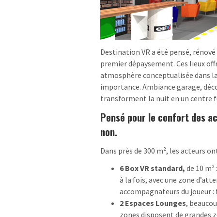
Destination VR a été pensé, rénové 
premier dépaysement. Ces lieux off
atmosphère conceptualisée dans laqu
importance. Ambiance garage, décor 
transforment la nuit en un centre fu
Pensé pour le confort des a
non.
Dans près de 300 m², les acteurs ont
6 Box VR standard,
de 10 m² 
à la fois, avec une zone d’att
accompagnateurs du joueur : 
2 Espaces Lounges
, beaucou
zones disposent de grandes zo