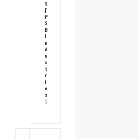
S
[
P
S
B
I
n
d
u
s
t
r
i
e
s
]