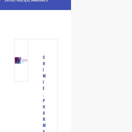
C
H
I
M
I
E
,
P
H
A
R
M
A