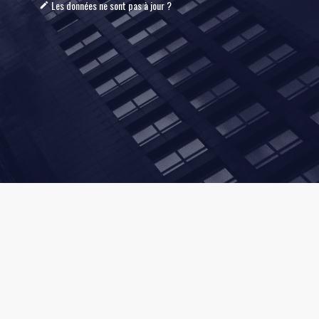
Les données ne sont pas à jour ?
mode_edit