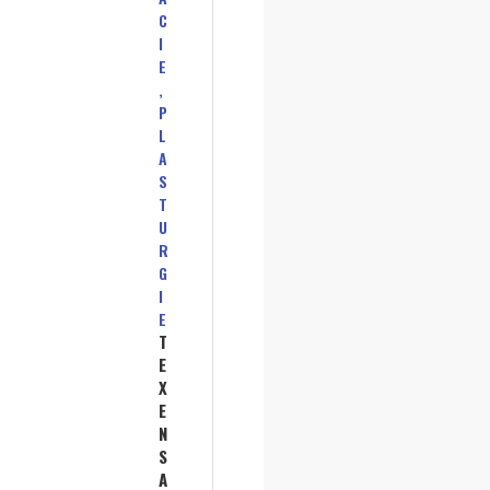
C
I
E
,
P
L
A
S
T
U
R
G
I
E
T
E
X
E
N
S
A