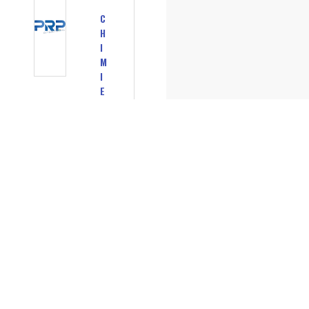
C
H
I
M
I
E
,
P
H
A
R
M
A
C
I
E
,
P
L
A
S