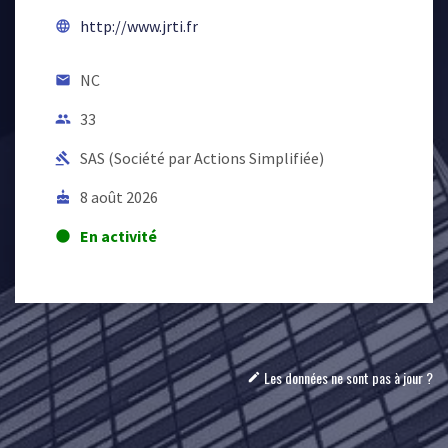
http://www.jrti.fr
language
NC
email
33
people
SAS (Société par Actions Simplifiée)
gavel
8 août 2026
cake
En activité
lens
Les données ne sont pas à jour ?
mode_edit