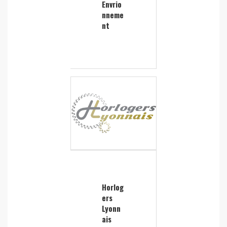
Envrio
nneme
nt
Horlog
ers
Lyonn
ais