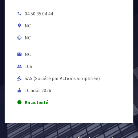
04 50 35 04 44
local_phone
NC
room
NC
language
NC
email
106
people
SAS (Société par Actions Simplifiée)
gavel
10 août 2026
cake
En activité
lens