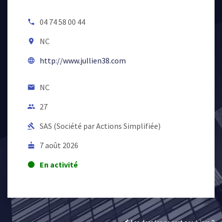
04 74 58 00 44
local_phone
NC
room
http://www.jullien38.com
language
NC
email
27
people
SAS (Société par Actions Simplifiée)
gavel
7 août 2026
cake
En activité
lens