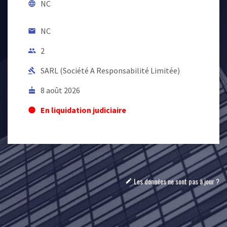
NC
language
NC
email
2
people
SARL (Société A Responsabilité Limitée)
gavel
8 août 2026
cake
En liquidation judiciaire
lens
Les données ne sont pas à jour ?
mode_edit