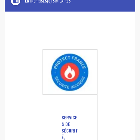
domain
ENTREPRISES(S) SIMILAIRES
SERVICE
S DE
SÉCURIT
É,