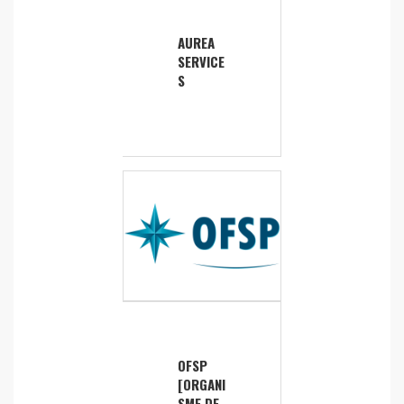
AUREA
SERVICE
S
OFSP
[ORGANI
SME DE