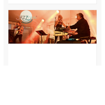
LOISIRS, VACANCES,
SPECTACLE, ART,
CULTURE, SPORT
Le JazzFest’ mise
sur la culture pour
faire rayonner
Chiroubles