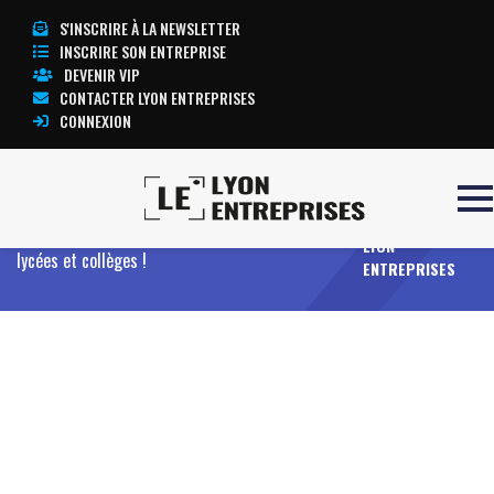
S'INSCRIRE À LA NEWSLETTER
INSCRIRE SON ENTREPRISE
DEVENIR VIP
CONTACTER LYON ENTREPRISES
CONNEXION
TOUTE
Accueil
Entreprises
Offres
Une sélection de
L’ACTUALITÉ
vidéo-projecteurs particulièrement adaptés aux
LYON
lycées et collèges !
ENTREPRISES