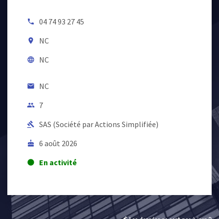
04 74 93 27 45
local_phone
NC
room
NC
language
NC
email
7
people
SAS (Société par Actions Simplifiée)
gavel
6 août 2026
cake
En activité
lens