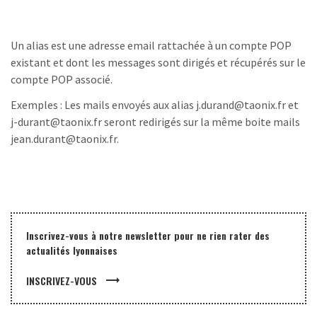
Un alias est une adresse email rattachée à un compte POP
existant et dont les messages sont dirigés et récupérés sur le
compte POP associé.
Exemples : Les mails envoyés aux alias j.durand@taonix.fr et
j-durant@taonix.fr seront redirigés sur la même boite mails
jean.durant@taonix.fr.
Inscrivez-vous à notre newsletter pour ne rien rater des
actualités lyonnaises
trending_flat
INSCRIVEZ-VOUS