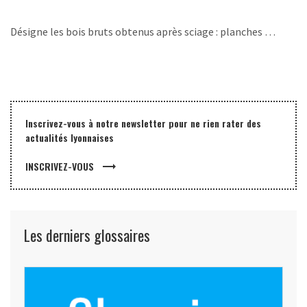
Désigne les bois bruts obtenus après sciage : planches …
Inscrivez-vous à notre newsletter pour ne rien rater des
actualités lyonnaises
trending_flat
INSCRIVEZ-VOUS
Les derniers glossaires