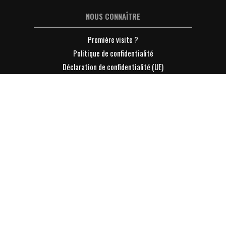
NOUS CONNAÎTRE
Première visite ?
Politique de confidentialité
Déclaration de confidentialité (UE)
Conditions Générales de Ventes
Mentions légales
Contacter Lyon-Entreprises
S'INFORMER
L'info Eco sur la page LinkedIn LE
Toute l'actu Eco LE [Lyon-Entreprises]
Toute l'info des Entreprises
Toute l'info des dirigeants
DÉCOUVRIR
Devenir Membre de LE [Lyon-Entreprises] ?