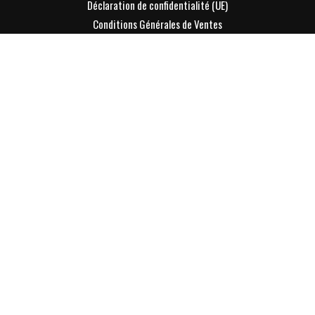
Déclaration de confidentialité (UE)
Conditions Générales de Ventes
Mentions légales
Contacter Lyon-Entreprises
S'INFORMER
L'info Eco sur la page LinkedIn LE
Toute l'actu Eco LE [Lyon-Entreprises]
Toute l'info des Entreprises
Toute l'info des dirigeants
DÉCOUVRIR
Devenir Membre de LE [Lyon-Entreprises] ?
VOTRE ESPACE
Se connecter
S'inscrire à la Newsletter
Parrainer un ami à la Newsletter