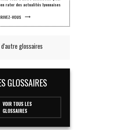
ien rater des actualités lyonnaises
trending_flat
CRIVEZ-VOUS
 d'autre glossaires
ES GLOSSAIRES
VOIR TOUS LES
GLOSSAIRES