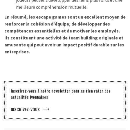
joueurs peuvent développer des liens plus forts et une
meilleure compréhension mutuelle.
En résumé, les escape games sont un excellent moyen de
renforcer la cohésion d’équipe, de développer des
compétences essentielles et de motiver les employés.
Ils constituent une activité de team building originale et
amusante qui peut avoir un impact positif durable sur les
entreprises.
Inscrivez-vous à notre newsletter pour ne rien rater des
actualités lyonnaises
trending_flat
INSCRIVEZ-VOUS