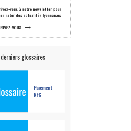
rivez-vous à notre newsletter pour
ien rater des actualités lyonnaises
trending_flat
CRIVEZ-VOUS
 derniers glossaires
Paiement
NFC