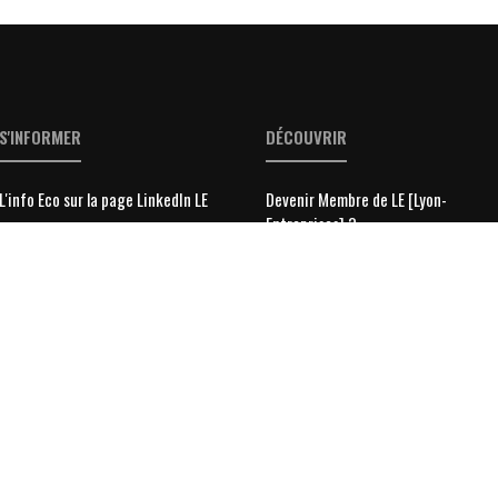
S'INFORMER
DÉCOUVRIR
L'info Eco sur la page LinkedIn LE
Devenir Membre de LE [Lyon-
Entreprises] ?
Toute l'actu Eco LE [Lyon-
Entreprises]
Toute l'info des Entreprises
Toute l'info des dirigeants
LE Ⓒ 2026 -
contact@lyon-entreprises.com