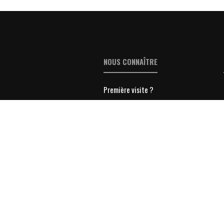
NOUS CONNAÎTRE
Première visite ?
Politique de confidentialité
Déclaration de confidentialité (UE)
Conditions Générales de Ventes
Mentions légales
Contacter Lyon-Entreprises