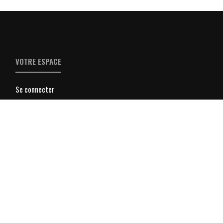
VOTRE ESPACE
Se connecter
S'inscrire à la Newsletter
Parrainer un ami à la Newsletter
Les archives de la newsletter
Inscrire son entreprise