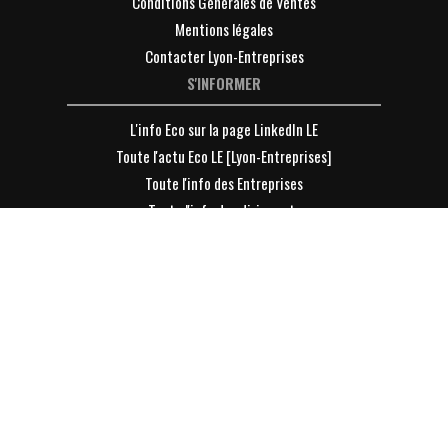
Conditions Générales de Ventes
Mentions légales
Contacter Lyon-Entreprises
S'INFORMER
L'info Eco sur la page LinkedIn LE
Toute l'actu Eco LE [Lyon-Entreprises]
Toute l'info des Entreprises
Toute l'info des dirigeants
DÉCOUVRIR
Devenir Membre de LE [Lyon-Entreprises] ?
VOTRE ESPACE
Se connecter
S'inscrire à la Newsletter
Parrainer un ami à la Newsletter
Les archives de la newsletter