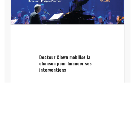
Docteur Clown mobilise la
chanson pour financer ses
interventions