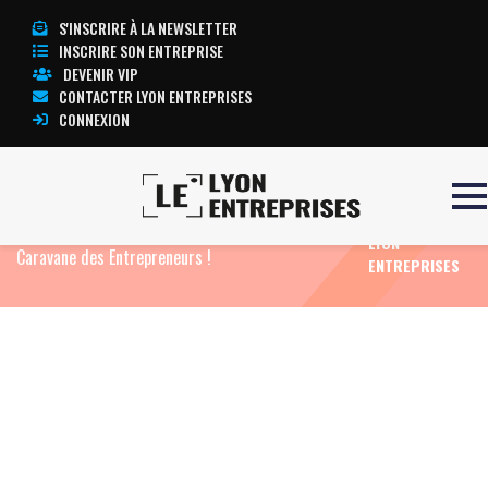
S'INSCRIRE À LA NEWSLETTER
INSCRIRE SON ENTREPRISE
DEVENIR VIP
CONTACTER LYON ENTREPRISES
CONNEXION
TOUTE
Accueil
Actualités
Agenda
Elle fait étape à
L’ACTUALITÉ
Annecy le 23 mai et à Lyon le 24 mai : entrez dans la
LYON
Caravane des Entrepreneurs !
ENTREPRISES