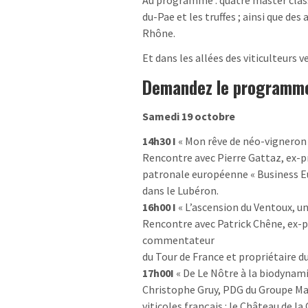
du-Pae et les truffes ; ainsi que de
Rhône.
Et dans les allées des viticulteurs
Demandez le programme
Samedi 19 octobre
14h30 I
« Mon rêve de néo-vigneron
Rencontre avec Pierre Gattaz, ex-p
patronale européenne « Business E
dans le Lubéron.
16h00 I
« L’ascension du Ventoux, un
Rencontre avec Patrick Chêne, ex-p
commentateur
du Tour de France et propriétaire
17h00I
« De Le Nôtre à la biodynami
Christophe Gruy, PDG du Groupe Maï
viticoles français : le Château de la