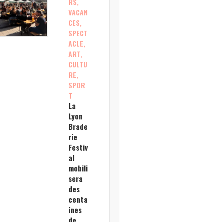
RS,
VACAN
CES,
SPECT
ACLE,
ART,
CULTU
RE,
SPOR
T
La
Lyon
Brade
rie
Festiv
al
mobili
sera
des
centa
ines
de