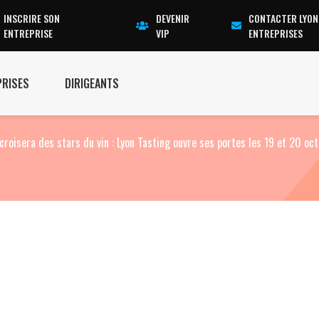
INSCRIRE SON
DEVENIR
CONTACTER LYON
ENTREPRISE
VIP
ENTREPRISES
PRISES
DIRIGEANTS
croisera des stars du vin : Lyon Tasting ouvre ses portes les 19 et 20 oc