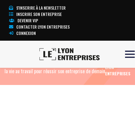
S'INSCRIRE À LA NEWSLETTER
INSCRIRE SON ENTREPRISE
DEVENIR VIP
CONTACTER LYON ENTREPRISES
CONNEXION
TOUTE
Accueil
Actualités
Agenda
Préventica Lyon
L’ACTUALITÉ
2021 démarre demain : du 22 au 24 juin, ré-organiser
LYON
la vie au travail pour réussir son entreprise de demain
ENTREPRISES