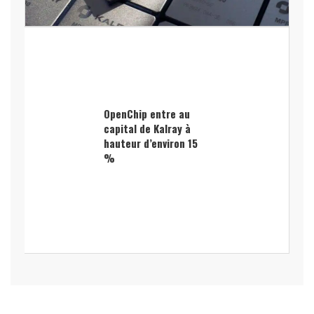
OpenChip entre au
capital de Kalray à
hauteur d’environ 15
%