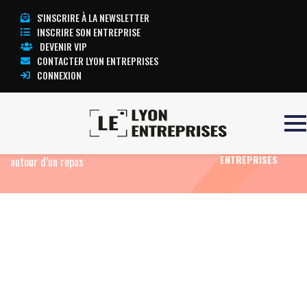
S'INSCRIRE À LA NEWSLETTER
INSCRIRE SON ENTREPRISE
DEVENIR VIP
CONTACTER LYON ENTREPRISES
CONNEXION
Accueil
Eco News
À Lyon, Partnaire et Les
TOUTE
Petites Cantines réinventent le recrutement
L’ACTUALITÉ LYON
ENTREPRISES
autour d’un repas