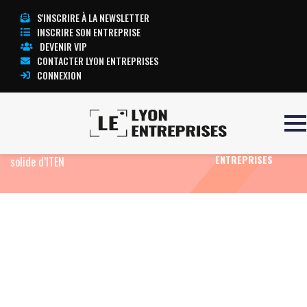
S'INSCRIRE À LA NEWSLETTER
INSCRIRE SON ENTREPRISE
DEVENIR VIP
CONTACTER LYON ENTREPRISES
CONNEXION
Accueil
Eco News
À Lyon, un laboratoire
TOUTE
commun pour propulser les batteries tout-
L’ACTUALITÉ LYON
ENTREPRISES
solide d’ITEN