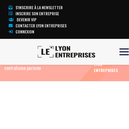
S'INSCRIRE À LA NEWSLETTER
INSCRIRE SON ENTREPRISE
DEVENIR VIP
CONTACTER LYON ENTREPRISES
CONNEXION
TOUTE
Accueil
Eco News
Aéroport de Lyon-Saint
L’ACTUALITÉ
Exupéry : les patrons expriment leur ras le bol du
LYON
centralisme parisien
ENTREPRISES