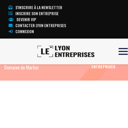
S'INSCRIRE À LA NEWSLETTER
INSCRIRE SON ENTREPRISE
DEVENIR VIP
CONTACTER LYON ENTREPRISES
CONNEXION
Accueil
Eco News
Aix-les-Bains : un
TOUTE
investissement de 2M€ pour un nouveau spa au
L’ACTUALITÉ LYON
ENTREPRISES
Domaine de Marlioz