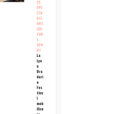
ES,
SPE
CTA
CLE,
ART,
CUL
TUR
E,
SPO
RT
La
Lyo
n
Bra
deri
e
Fes
tiva
l
mob
ilise