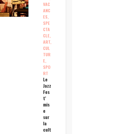
VAC
ANC
ES,
SPE
CTA
CLE,
ART,
CUL
TUR
E,
SPO
RT
Le
Jazz
Fes
t’
mis
e
sur
la
cult