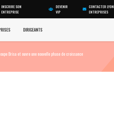
INSCRIRE SON
DEVENIR
CONTACTER LYON
ENTREPRISE
VIP
ENTREPRISES
PRISES
DIRIGEANTS
roupe Brisa et ouvre une nouvelle phase de croissance