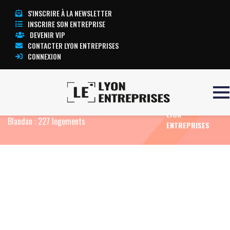
S'INSCRIRE À LA NEWSLETTER
INSCRIRE SON ENTREPRISE
DEVENIR VIP
CONTACTER LYON ENTREPRISES
CONNEXION
TOUTE
Accueil
Eco News
Bientôt une résidence
L’ACTUALITÉ
étudiante dans l’ancienne caserne Sergent
LYON
Blandan : 227 logements
ENTREPRISES