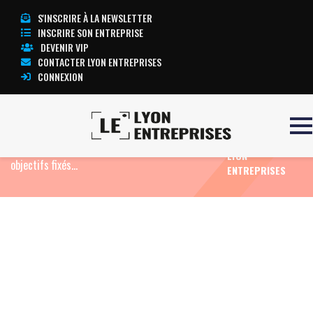
S'INSCRIRE À LA NEWSLETTER
INSCRIRE SON ENTREPRISE
DEVENIR VIP
CONTACTER LYON ENTREPRISES
CONNEXION
TOUTE
Accueil
Eco Immo
Logements « abordables »
L’ACTUALITÉ
au sein de la Métropole de Lyon : en dessous des
LYON
objectifs fixés…
ENTREPRISES