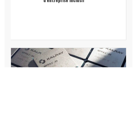
OpenChip entre au
capital de Kalray à