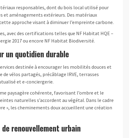
tériaux responsables, dont du bois local utilisé pour
ies et aménagements extérieurs. Des matériaux
cette approche visant à diminuer l’empreinte carbone.
s, avec des certifications telles que NF Habitat HQE –
ergie 2017 ou encore NF Habitat Biodiversité.
r un quotidien durable
rvices destinée à encourager les mobilités douces et
otte de vélos partagés, précâblage IRVE, terrasses
tualisé et e-conciergerie.
rame paysagère cohérente, favorisant l’ombre et le
teintes naturelles s’accordent au végétal. Dans le cadre
e », les cheminements doux accueillent une création
 de renouvellement urbain