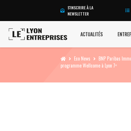
S'INSCRIRE À LA
NEWSLETTER
ACTUALITÉS
ENTRE
Accueil
Eco News
BNP Paribas Immob
programme Wellcome à Lyon 7ᵉ