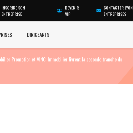
INSCRIRE SON
DEVENIR
CONTACTER LYON
ENTREPRISE
VIP
ENTREPRISES
PRISES
DIRIGEANTS
ilier Promotion et VINCI Immobilier livrent la seconde tranche du