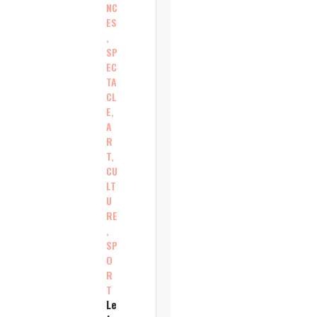
NC
ES
,
SP
EC
TA
CL
E,
A
R
T,
CU
LT
U
RE
,
SP
O
R
T
Le