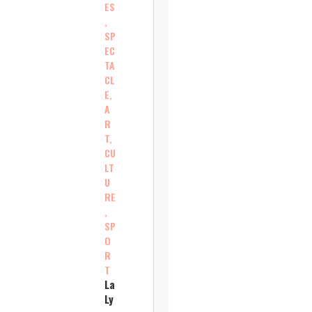
ES
,
SP
EC
TA
CL
E,
A
R
T,
CU
LT
U
RE
,
SP
O
R
T
La
Ly