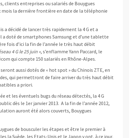
tes, clients entreprises ou salariés de Bouygues
mois la dernière frontière en date de la téléphonie
s a décidé de lancer très rapidement la 4 G et a
il a doté de smartphones Samsung et d’une tablette
e fois d’ici la fin de l’année le très haut débit
seau 4 G le 25 juin »
, s’enflamme Yann Paccard, le
écom qui compte 150 salariés en Rhône-Alpes.
 seront aussi dotés de « hot spot » du Chinois ZTE, en
es, qui permettront de faire arriver du très haut débit
tibles a priori.
ée et les éventuels bugs du réseau détectés, la 4 G
ublic dès le 1er janvier 2013. A la fin de l’année 2012,
pulation auront été alors couverts, Bouygues
ygues de bousculer les étapes et être le premier à
es la Suède, les Etats-Unis et le Japon y ont, à ce jour,