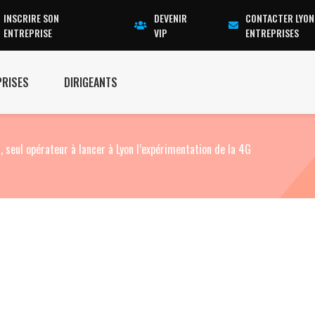
INSCRIRE SON
DEVENIR
CONTACTER LYON
ENTREPRISE
VIP
ENTREPRISES
PRISES
DIRIGEANTS
 seul opérateur à lancer à Lyon l’expérimentation de la 4G