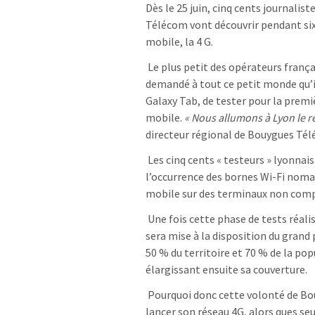
Dès le 25 juin, cinq cents journalis
Télécom vont découvrir pendant six 
mobile, la 4 G.
Le plus petit des opérateurs françai
demandé à tout ce petit monde qu’
Galaxy Tab, de tester pour la premièr
mobile.
« Nous allumons à Lyon le ré
directeur régional de Bouygues Tél
Les cinq cents « testeurs » lyonnais
l’occurrence des bornes Wi-Fi nomad
mobile sur des terminaux non compa
Une fois cette phase de tests réalis
sera mise à la disposition du grand p
50 % du territoire et 70 % de la po
élargissant ensuite sa couverture.
Pourquoi donc cette volonté de Bou
lancer son réseau 4G, alors ques seul