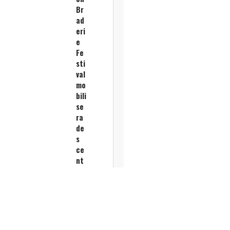
Br
ad
eri
e
Fe
sti
val
mo
bili
se
ra
de
s
ce
nt
ain
es
de
co
m
me