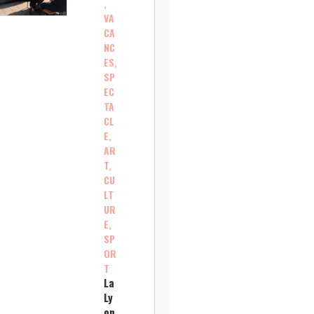
,
VA
CA
NC
ES,
SP
EC
TA
CL
E,
AR
T,
CU
LT
UR
E,
SP
OR
T
La
Ly
on