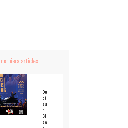
 derniers articles
Do
ct
eu
r
Cl
ow
n