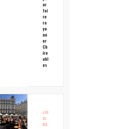
ur
fai
re
ra
yo
nn
er
Ch
iro
ubl
es
LOI
SI
RS