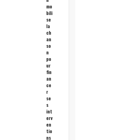
mo
bili
se
la
ch
an
so
n
po
ur
fin
an
ce
r
se
s
int
erv
en
tio
ns