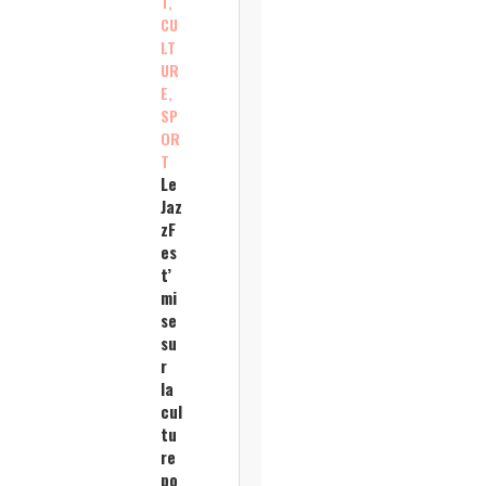
T,
CU
LT
UR
E,
SP
OR
T
Le
Jaz
zF
es
t’
mi
se
su
r
la
cul
tu
re
po