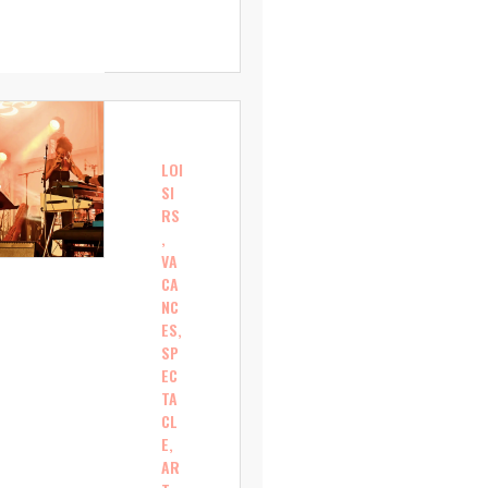
LOI
SI
RS
,
VA
CA
NC
ES,
SP
EC
TA
CL
E,
AR