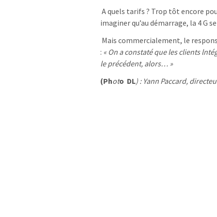
A quels tarifs ? Trop tôt encore pou
imaginer qu’au démarrage, la 4 G se
Mais commercialement, le respons
:
« On a constaté que les clients lnt
le précédent, alors… »
(Ph
ot
o DL
) : Yann Paccard, direct