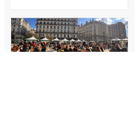
LOISIRS, VACANCES, SPECTACLE,
ART, CULTURE, SPORT
La Lyon Braderie Festival
mobilisera des centaines de
commerces en octobre