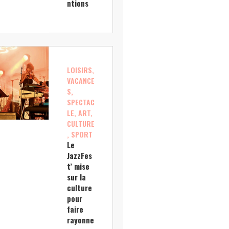
ntions
LOISIRS,
VACANCE
S,
SPECTAC
LE, ART,
CULTURE
, SPORT
Le
JazzFes
t’ mise
sur la
culture
pour
faire
rayonne