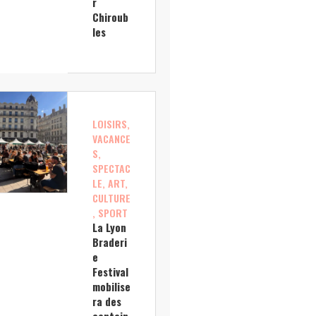
r
Chiroub
les
LOISIRS,
VACANCE
S,
SPECTAC
LE, ART,
CULTURE
, SPORT
La Lyon
Braderi
e
Festival
mobilise
ra des
centain