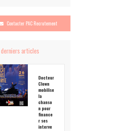
Contacter
PAC Recrutement
 derniers articles
Docteur
Clown
mobilise
la
chanso
n pour
finance
r ses
interve