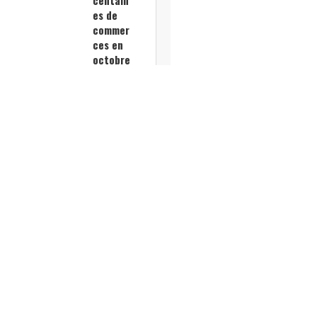
es de
commer
ces en
octobre
Garanc
e Ricol
porte la
restaur
ation
graphiq
ue du
Rhône à
Paris