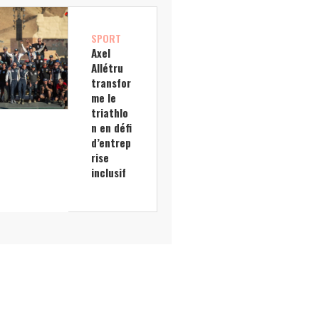
SPORT
Axel
Allétru
transfor
me le
triathlo
n en défi
d’entrep
rise
inclusif