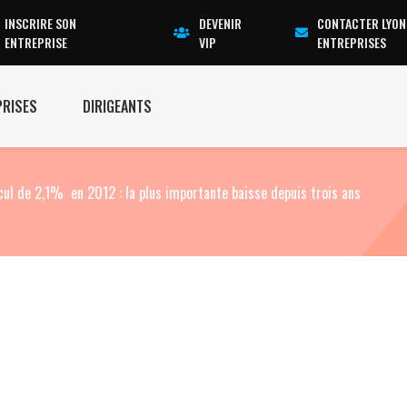
INSCRIRE SON
DEVENIR
CONTACTER LYON
ENTREPRISE
VIP
ENTREPRISES
PRISES
DIRIGEANTS
l de 2,1% en 2012 : la plus importante baisse depuis trois ans