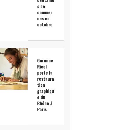
s de
commer
ces en
octobre
Garance
Ricol
porte la
restaura
tion
graphiqu
e du
Rhône à
Paris