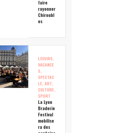
faire
rayonner
Chiroubl
es
LOISIRS,
VACANCE
S,
SPECTAC
LE, ART,
CULTURE,
SPORT
La Lyon
Braderie
Festival
mobilise
ra des
centaine