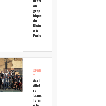
urati
on
grap
hique
du
Rhôn
e à
Paris
SPOR
T
Axel
Allét
ru
trans
form
e le