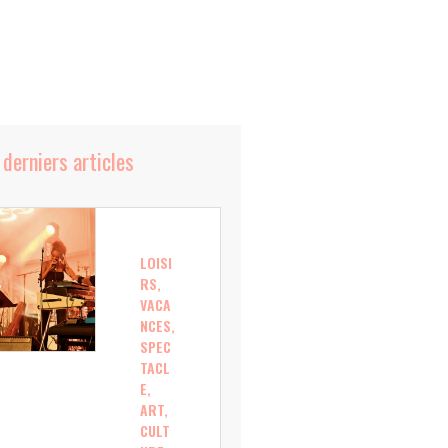
 derniers articles
LOISI
RS,
VACA
NCES,
SPEC
TACL
E,
ART,
CULT