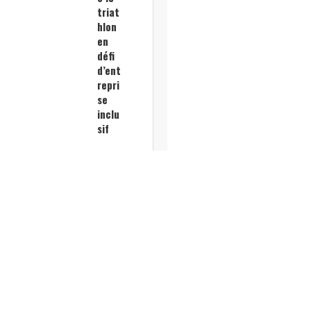
triat
hlon
en
défi
d’ent
repri
se
inclu
sif