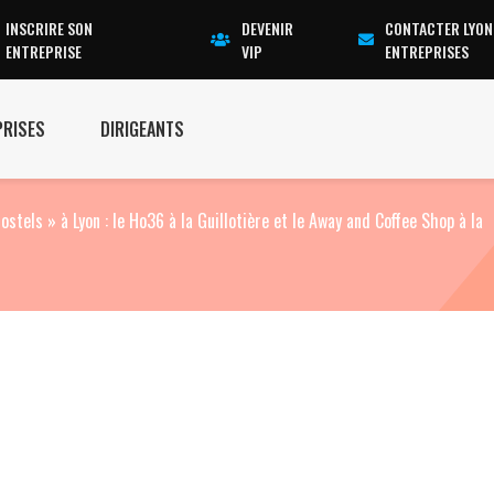
INSCRIRE SON
DEVENIR
CONTACTER LYON
ENTREPRISE
VIP
ENTREPRISES
PRISES
DIRIGEANTS
stels » à Lyon : le Ho36 à la Guillotière et le Away and Coffee Shop à la