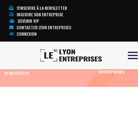
S'INSCRIRE À LA NEWSLETTER
INSCRIRE SON ENTREPRISE
DEVENIR VIP
CONTACTER LYON ENTREPRISES
CONNEXION
Accueil
Eco News
Photovoltaïque : DIMÉO
TOUTE
déploie 36 centrales en toiture sans apport des
L’ACTUALITÉ LYON
ENTREPRISES
propriétaires