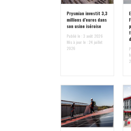
Prysmian investit 3,3
E
millions d’euros dans
son usine iséroise
p
Publié le : 3 août 2026
Mis à jour le : 24 juillet
2026
P
M