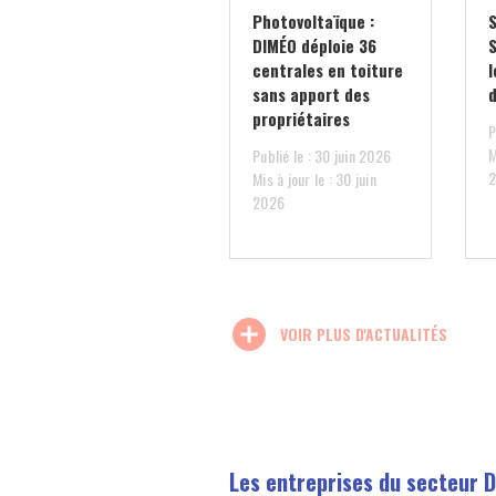
Photovoltaïque :
DIMÉO déploie 36
centrales en toiture
l
sans apport des
d
propriétaires
P
M
Publié le : 30 juin 2026
Mis à jour le : 30 juin
2026
add_circle
VOIR PLUS D'ACTUALITÉS
Les entreprises du secteur D