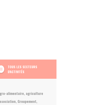
TOUS LES SECTEURS
t_list_bulleted
D'ACTIVITÉS
gro-alimentaire, agriculture
ssociation, Groupement,