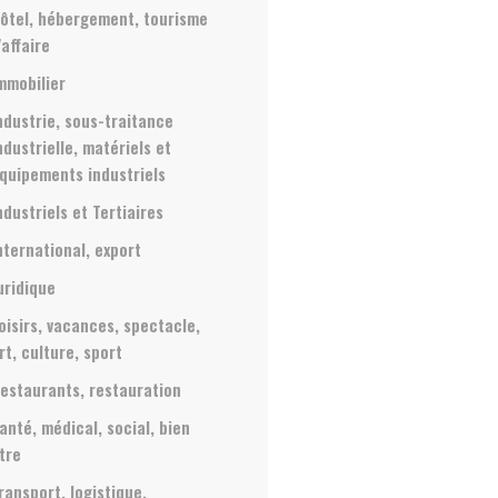
ôtel, hébergement, tourisme
'affaire
mmobilier
ndustrie, sous-traitance
ndustrielle, matériels et
quipements industriels
ndustriels et Tertiaires
nternational, export
uridique
oisirs, vacances, spectacle,
rt, culture, sport
estaurants, restauration
anté, médical, social, bien
tre
ransport, logistique,