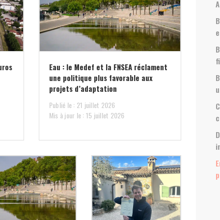
A
B
e
B
f
uros
Eau : le Medef et la FNSEA réclament
une politique plus favorable aux
B
projets d’adaptation
u
Publié le : 21 juillet 2026
C
Mis à jour le : 15 juillet 2026
c
D
i
E
p