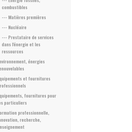
--- Energie fossiles,
combustibles
--- Matières premières
--- Nucléaire
--- Prestataire de services
dans l'énergie et les
ressources
nvironnement, énergies
enouvelables
quipements et fournitures
rofessionnels
quipements, fournitures pour
es particuliers
ormation professionnelle,
nnovation, recherche,
nseignement