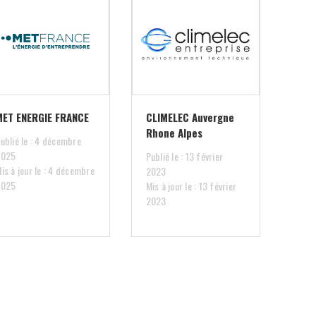
MET ENERGIE FRANCE
CLIMELEC Auvergne
Rhone Alpes
ublié le : 4 décembre
2025
Publié le : 13 février
is à jour le : 4 décembre
2023
2025
Mis à jour le : 13 février
2023