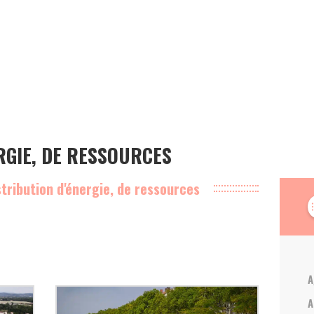
RGIE, DE RESSOURCES
stribution d'énergie, de ressources
forma
A
A