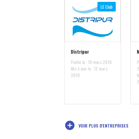
LE Club
Distripur
Publié le : 10 mars 2026
P
Mis à jour le : 12 mars
2026
M
add_circle
VOIR PLUS D'ENTREPRISES