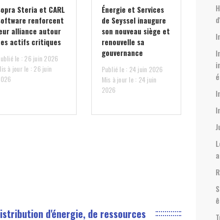
H
Sopra Steria et CARL
Énergie et Services
d
Software renforcent
de Seyssel inaugure
eur alliance autour
son nouveau siège et
I
es actifs critiques
renouvelle sa
gouvernance
I
ublié le : 26 juin 2026
i
is à jour le : 26 juin
Publié le : 24 juin 2026
é
2026
Mis à jour le : 24 juin
2026
I
I
J
L
a
R
S
ê
istribution d'énergie, de ressources
T