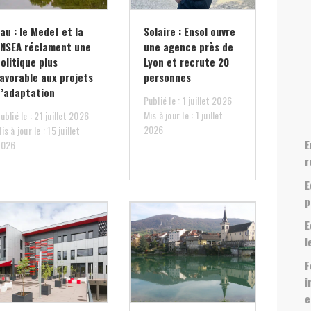
au : le Medef et la
Solaire : Ensol ouvre
FNSEA réclament une
une agence près de
olitique plus
Lyon et recrute 20
favorable aux projets
personnes
d’adaptation
Publié le : 1 juillet 2026
Mis à jour le : 1 juillet
ublié le : 21 juillet 2026
2026
is à jour le : 15 juillet
E
2026
r
E
p
E
l
F
i
e