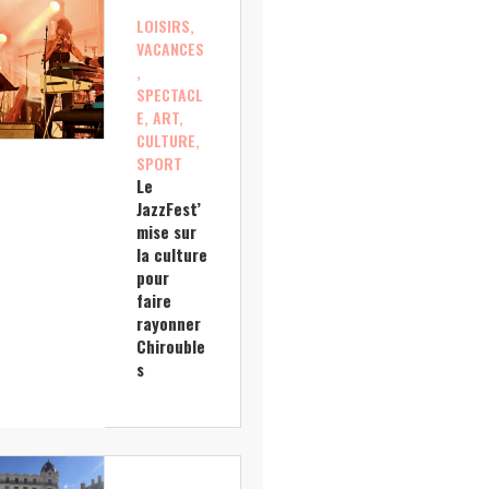
LOISIRS,
VACANCES
,
SPECTACL
E, ART,
CULTURE,
SPORT
Le
JazzFest’
mise sur
la culture
pour
faire
rayonner
Chirouble
s