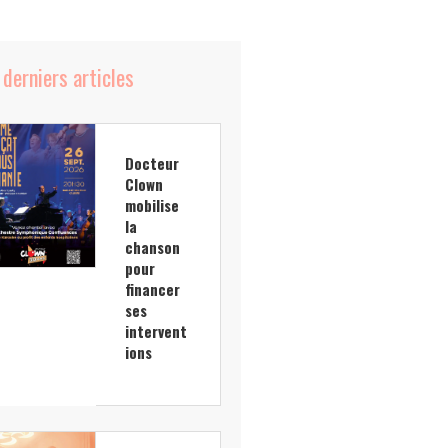
 derniers articles
Docteur
Clown
mobilise
la
chanson
pour
financer
ses
intervent
ions