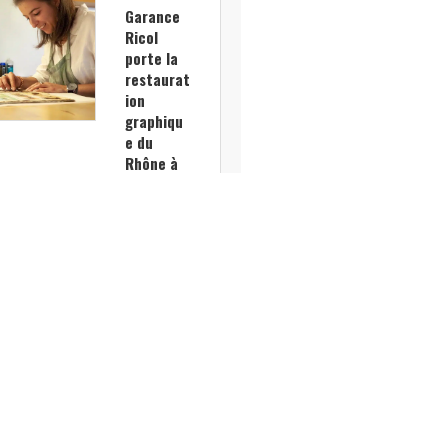
Garance
Ricol
porte la
restaurat
ion
graphiqu
e du
Rhône à
Paris