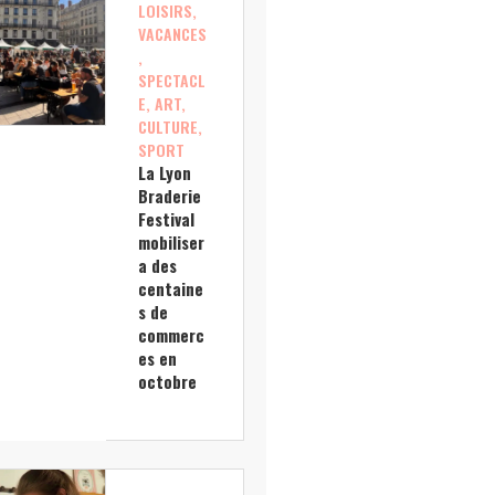
LOISIRS,
VACANCES
,
SPECTACL
E, ART,
CULTURE,
SPORT
La Lyon
Braderie
Festival
mobiliser
a des
centaine
s de
commerc
es en
octobre