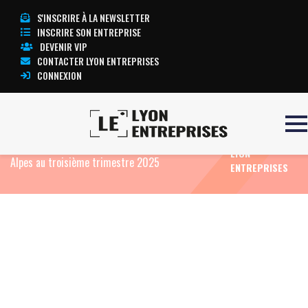
S'INSCRIRE À LA NEWSLETTER
INSCRIRE SON ENTREPRISE
DEVENIR VIP
CONTACTER LYON ENTREPRISES
CONNEXION
TOUTE
Accueil
Eco News
Économie de proximité :
L’ACTUALITÉ
l’activité en recul de 1,4 % en Auvergne-Rhône-
LYON
Alpes au troisième trimestre 2025
ENTREPRISES