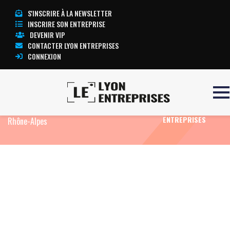
S'INSCRIRE À LA NEWSLETTER
INSCRIRE SON ENTREPRISE
DEVENIR VIP
CONTACTER LYON ENTREPRISES
CONNEXION
Accueil
Eco News
Export : l’Italie devient le
TOUTE
premier client des entreprises d’Auvergne-
L’ACTUALITÉ LYON
ENTREPRISES
Rhône-Alpes