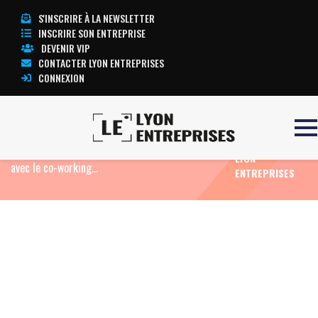
S'INSCRIRE À LA NEWSLETTER
INSCRIRE SON ENTREPRISE
DEVENIR VIP
CONTACTER LYON ENTREPRISES
CONNEXION
TOUTE
Accueil
Eco News
F2 : première brasserie de la
L’ACTUALITÉ
Presqu’île lyonnaise à marier le magret de canard
LYON
avec le co-working…
ENTREPRISES