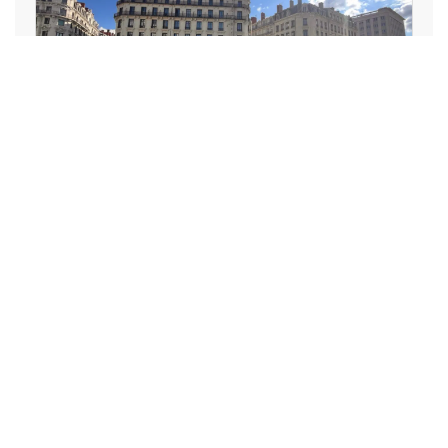
LOISIRS, VACANCES, SPECTACLE,
ART, CULTURE, SPORT
La Lyon Braderie Festival
mobilisera des centaines de
commerces en octobre