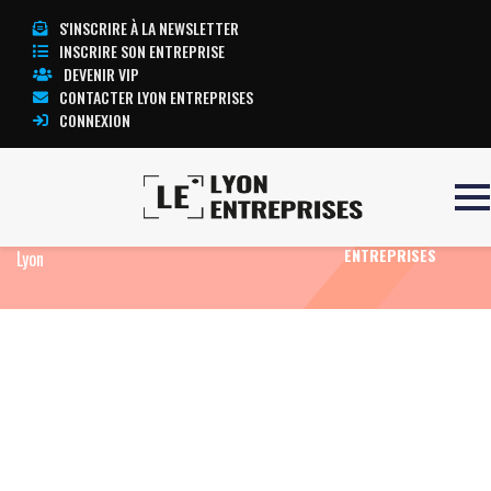
S'INSCRIRE À LA NEWSLETTER
INSCRIRE SON ENTREPRISE
DEVENIR VIP
CONTACTER LYON ENTREPRISES
CONNEXION
Accueil
Eco News
Festival Lumière 2025 : un
TOUTE
rendez-vous cinématographique d’exception à
L’ACTUALITÉ LYON
ENTREPRISES
Lyon