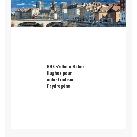
HRS s’allie à Baker
Hughes pour
industrialiser
l’hydrogène