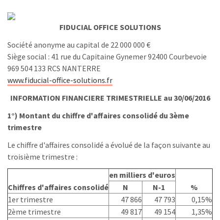
FIDUCIAL OFFICE SOLUTIONS
Société anonyme au capital de 22 000 000 €
Siège social : 41 rue du Capitaine Gynemer 92400 Courbevoie
969 504 133 RCS NANTERRE
www.fiducial-office-solutions.fr
INFORMATION FINANCIERE TRIMESTRIELLE au 30/06/2016
1°) Montant du chiffre d'affaires consolidé du 3ème
trimestre
Le chiffre d'affaires consolidé a évolué de la façon suivante au
troisième trimestre :
en milliers d'euros
Chiffres d'affaires consolidé
N
N-1
%
1er trimestre
47 866
47 793
0,15%
2ème trimestre
49 817
49 154
1,35%