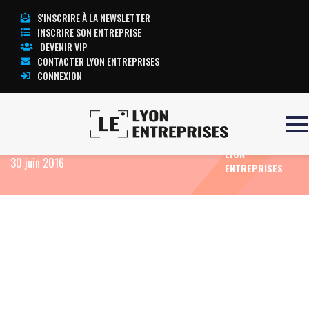
S'INSCRIRE À LA NEWSLETTER
INSCRIRE SON ENTREPRISE
DEVENIR VIP
CONTACTER LYON ENTREPRISES
CONNEXION
TOUTE
Accueil
Eco News
FIDUCIAL OFFICE SOLUTIONS :
L’ACTUALITÉ
Information financière du troisième trimestre au
LYON
30 juin 2016
ENTREPRISES