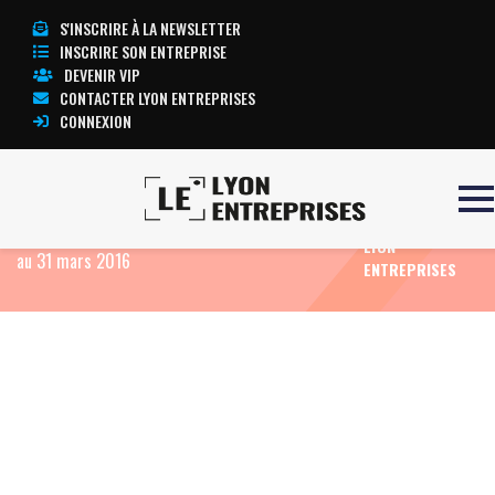
S'INSCRIRE À LA NEWSLETTER
INSCRIRE SON ENTREPRISE
DEVENIR VIP
CONTACTER LYON ENTREPRISES
CONNEXION
TOUTE
Accueil
Eco News
FIDUCIAL OFFICE SOLUTIONS :
L’ACTUALITÉ
Mise à disposition du Rapport financier semestriel
LYON
au 31 mars 2016
ENTREPRISES