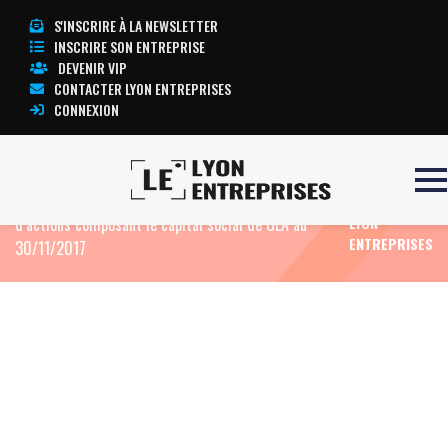
S'INSCRIRE À LA NEWSLETTER
INSCRIRE SON ENTREPRISE
DEVENIR VIP
CONTACTER LYON ENTREPRISES
CONNEXION
Accueil
Eco News
GEA : Information mensuelle
TOUTE
relative au nombre total de droits de vote et
L’ACTUALITÉ
d’actions composant le capital social de GEA au
LYON
ENTREPRISES
30/11/2017