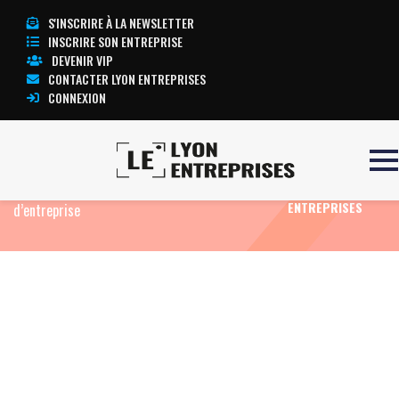
S'INSCRIRE À LA NEWSLETTER
INSCRIRE SON ENTREPRISE
DEVENIR VIP
CONTACTER LYON ENTREPRISES
CONNEXION
Accueil
Eco News
La CCI de Grenoble organise
TOUTE
une conférence stratégique sur la transmission
L’ACTUALITÉ LYON
ENTREPRISES
d’entreprise