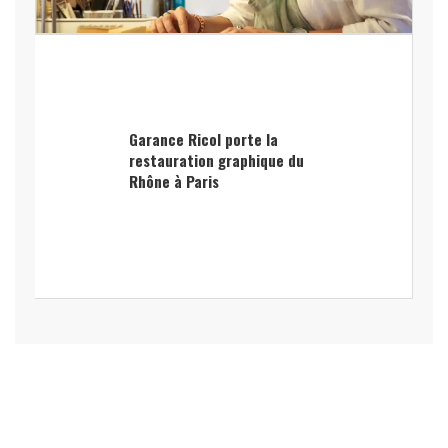
Garance Ricol porte la
restauration graphique du
Rhône à Paris