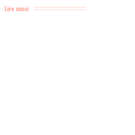
Lire aussi
La CCI Lyon Métropole accélère
ses investissements pour